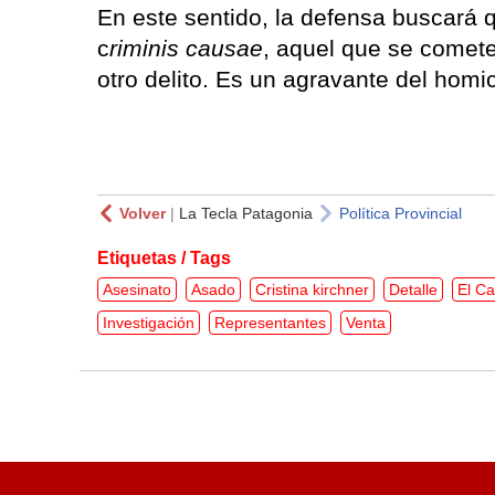
En este sentido, la defensa buscará 
c
riminis causae
, aquel que se comete 
otro delito. Es un agravante del homi
Volver
|
La Tecla Patagonia
Política Provincial
Etiquetas / Tags
Asesinato
Asado
Cristina kirchner
Detalle
El Ca
Investigación
Representantes
Venta