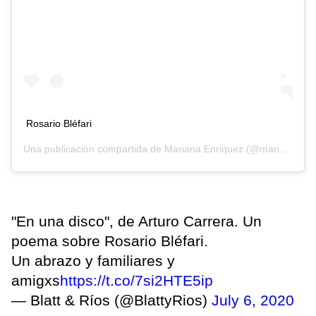
Rosario Bléfari
Una publicación compartida de
Mariana Enriquez
(@marianaenriquez1973) el
"En una disco", de Arturo Carrera. Un
poema sobre Rosario Bléfari.
Un abrazo y familiares y
amigxs
https://t.co/7si2HTE5ip
— Blatt & Ríos (@BlattyRios)
July 6, 2020