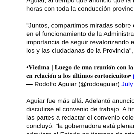
Aguiar, al tiempo que anunció que la
horas con toda la conducción provinc
"Juntos, compartimos miradas sobre el
en el funcionamiento de la Administra
importancia de seguir revalorizando 
los y las ciudadanas de la Provincia"
•𝐕𝐢𝐞𝐝𝐦𝐚 | 𝐋𝐮𝐞𝐠𝐨 𝐝𝐞 𝐮𝐧𝐚 𝐫𝐞𝐮𝐧𝐢𝐨́𝐧 𝐜𝐨𝐧 𝐥𝐚
𝐞𝐧 𝐫𝐞𝐥𝐚𝐜𝐢𝐨́𝐧 𝐚 𝐥𝐨𝐬 𝐮́𝐥𝐭𝐢𝐦𝐨𝐬 𝐜𝐨𝐫𝐭𝐨𝐜𝐢𝐜𝐮𝐢𝐭𝐨𝐬•
— Rodolfo Aguiar (@rodoaguiar)
July
Aguiar fue más allá. Adelantó anunci
discutirse el convenio de trabajo. A 
las partes a redactar el convenio colec
concluyó: "la gobernadora está plena