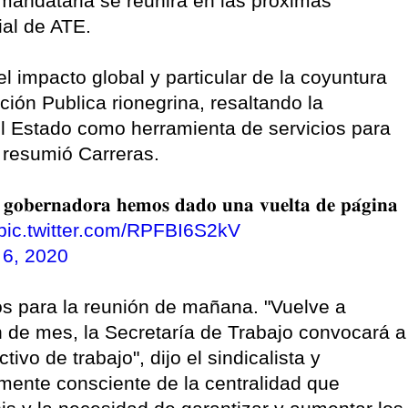
 mandataria se reunirá en las próximas
ial de ATE.
 impacto global y particular de la coyuntura
ción Publica rionegrina, resaltando la
el Estado como herramienta de servicios para
, resumió Carreras.
 𝐠𝐨𝐛𝐞𝐫𝐧𝐚𝐝𝐨𝐫𝐚 𝐡𝐞𝐦𝐨𝐬 𝐝𝐚𝐝𝐨 𝐮𝐧𝐚 𝐯𝐮𝐞𝐥𝐭𝐚 𝐝𝐞 𝐩𝐚́𝐠𝐢𝐧𝐚
pic.twitter.com/RPFBI6S2kV
 6, 2020
os para la reunión de mañana. "Vuelve a
fin de mes, la Secretaría de Trabajo convocará a
tivo de trabajo", dijo el sindicalista y
mente consciente de la centralidad que