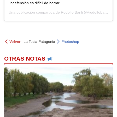
indefensión es difícil de borrar.
Una publicación compartida de
Rodolfo Barili
(@rodolfobarili) el
4
Volver
|
La Tecla Patagonia
Photoshop
OTRAS NOTAS