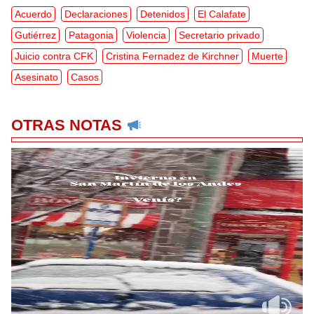
Acuerdo
Declaraciones
Detenidos
El Calafate
Gutiérrez
Patagonia
Violencia
Secretario privado
Juicio contra CFK
Cristina Fernadez de Kirchner
Muerte
Asesinato
Casos
OTRAS NOTAS