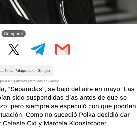
Compartir
La Tecla Patagonia en Google
onia a tus medios preferidos en Google.
la, “Separadas”, se bajó del aire en mayo. Las
abían sido suspendidas días antes de que se
rzo, pero siempre se especuló con que podrían
situación. Como no sucedió Polka decidió dar
r Celeste Cid y Marcela Kloosterboer.