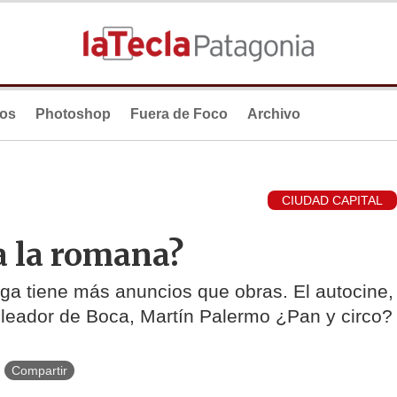
ios
Photoshop
Fuera de Foco
Archivo
CIUDAD CAPITAL
a la romana?
oga tiene más anuncios que obras. El autocine,
goleador de Boca, Martín Palermo ¿Pan y circo?
Compartir