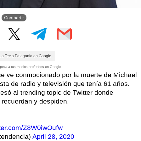
Compartir
La Tecla Patagonia en Google
onia a tus medios preferidos en Google.
 se ve conmocionado por la muerte de Michael
sta de radio y televisión que tenía 61 años.
só al trending topic de Twitter donde
s recuerdan y despiden.
itter.com/Z8W0iwOufw
tendencia)
April 28, 2020