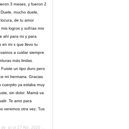
dieron 3 meses, y fueron 2
. Duele, mucho duele,
u locura, de tu amor
mis logros y sufrías mis
e ahí para mi y para
 en mi x que llevo tu
 vamos a cuidar siempre.
nturas más lindas.
. Fuiste un tipo duro pero
dice mi hermana. Gracias
u cuerpito ya estaba muy
guste, sin dolor. Mamá va
salir. Te amo para
s veremos otra vez. Tus
_de_p) el
27 Abr, 2020 a las 7:31 PDT