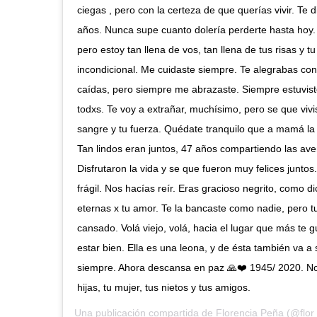
ciegas , pero con la certeza de que querías vivir. Te 
años. Nunca supe cuanto dolería perderte hasta hoy
pero estoy tan llena de vos, tan llena de tus risas y t
incondicional. Me cuidaste siempre. Te alegrabas con 
caídas, pero siempre me abrazaste. Siempre estuvist
todxs. Te voy a extrañar, muchísimo, pero se que vivis
sangre y tu fuerza. Quédate tranquilo que a mamá la
Tan lindos eran juntos, 47 años compartiendo las ave
Disfrutaron la vida y se que fueron muy felices juntos
frágil. Nos hacías reír. Eras gracioso negrito, como 
eternas x tu amor. Te la bancaste como nadie, pero t
cansado. Volá viejo, volá, hacia el lugar que más te 
estar bien. Ella es una leona, y de ésta también va a 
siempre. Ahora descansa en paz 🙏❤️ 1945/ 2020. No
hijas, tu mujer, tus nietos y tus amigos.
Una publicación compartida de
Florencia Peña
(@flor