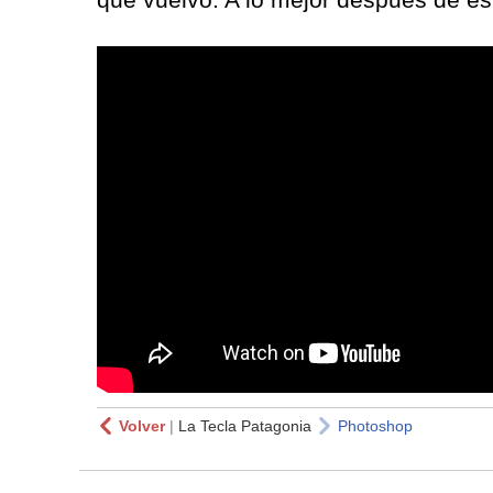
Volver
|
La Tecla Patagonia
Photoshop