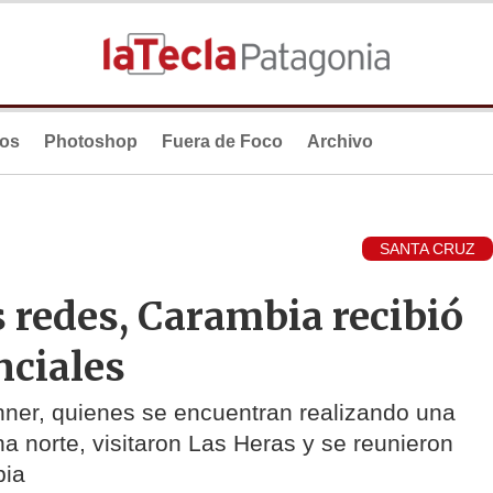
ios
Photoshop
Fuera de Foco
Archivo
SANTA CRUZ
as redes, Carambia recibió
nciales
hner, quienes se encuentran realizando una
na norte, visitaron Las Heras y se reunieron
bia