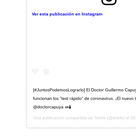
Ver esta publicación en Instagram
[#JuntosPodemosLograrlo] El Doctor Guillermo Capu
funcionan los “test rápido” de coronavirus. ¡El nuevo t
@doctorcapuya 🧫🧪
Una publicación compartida de
Telefe
(@telefe) el
20