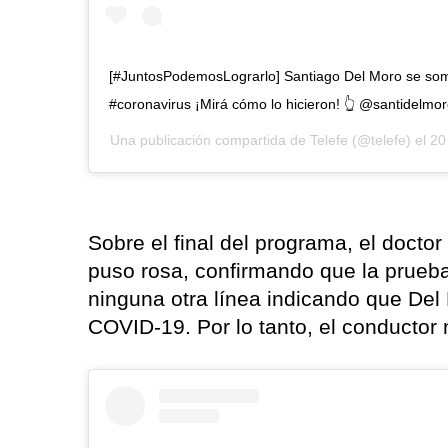
[#JuntosPodemosLograrlo] Santiago Del Moro se some
#coronavirus ¡Mirá cómo lo hicieron! 👆 @santidelmo
Una publicación compartida de
Telefe
(@telefe) el
20
Sobre el final del programa, el doctor 
puso rosa, confirmando que la prueba
ninguna otra línea indicando que Del
COVID-19. Por lo tanto, el conductor 