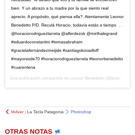
bien. Y un abrazo a tu madre por la que siento real
aprecio. A propósito, qué piensa ella?. Atentamente Leonor
Benedetto P/D. Reculá Horacio, todavía estás a tiempo. . .
@horaciorodriguezlarreta @alferdezok @mirthalegrand
#eduardoconstantini #tomasabraham
#gracielafernándezmeijide #santiagokovadloff
#mayoresde70 #horaciorodriguezlarreta #leonorbenedetto
#cuarentena
Una publicación compartida de
Leonor Benedetto
(@leonorbenedetto_ok) el
Volver
|
La Tecla Patagonia
Photoshop
OTRAS NOTAS