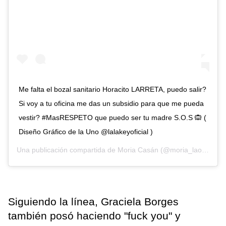
Me falta el bozal sanitario Horacito LARRETA, puedo salir?
Si voy a tu oficina me das un subsidio para que me pueda
vestir? #MasRESPETO que puedo ser tu madre S.O.S 🙉 (
Diseño Gráfico de la Uno @lalakeyoficial )
Una publicación compartida de
Moria Casán
(@moria_laone) el
2
Siguiendo la línea, Graciela Borges
también posó haciendo "fuck you" y