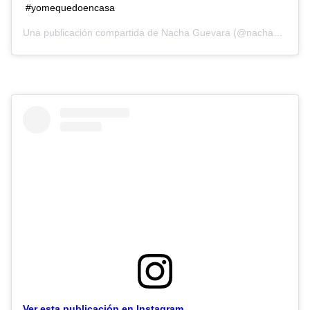
#yomequedoencasa
Una publicación compartida de
Nacha Guevara
(@nachaguevaraoficialok) el
Ver esta publicación en Instagram