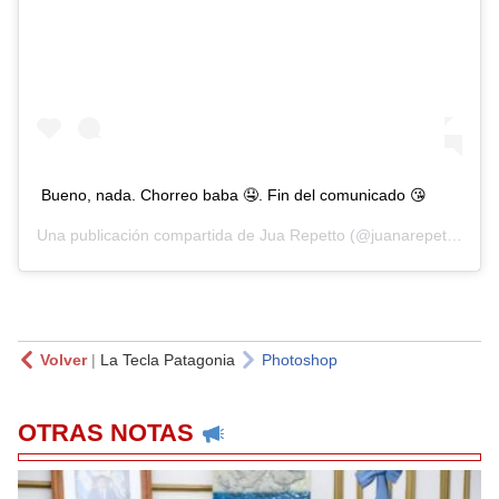
Bueno, nada. Chorreo baba 🤤. Fin del comunicado 😘
Una publicación compartida de
Jua Repetto
(@juanarepettook) el
Volver
|
La Tecla Patagonia
Photoshop
OTRAS NOTAS