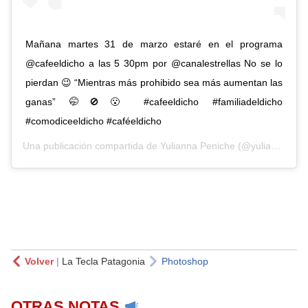
Mañana martes 31 de marzo estaré en el programa
@cafeeldicho a las 5 30pm por @canalestrellas No se lo
pierdan 😉 “Mientras más prohibido sea más aumentan las
ganas” 🤭🚫😮 #cafeeldicho #familiadeldicho
#comodiceeldicho #caféeldicho
Una publicación compartida de
Yulianna Peniche
(@yuliannap) el
Volver
|
La Tecla Patagonia
Photoshop
OTRAS NOTAS