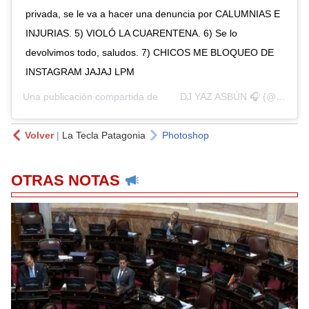
privada, se le va a hacer una denuncia por CALUMNIAS E
INJURIAS. 5) VIOLÓ LA CUARENTENA. 6) Se lo
devolvimos todo, saludos. 7) CHICOS ME BLOQUEO DE
INSTAGRAM JAJAJ LPM
Una publicación compartida de
⠀ ⠀ DJ YAZ ASBÚN 🎧
(@djyazasbun) el
Volver
|
La Tecla Patagonia
Photoshop
OTRAS NOTAS