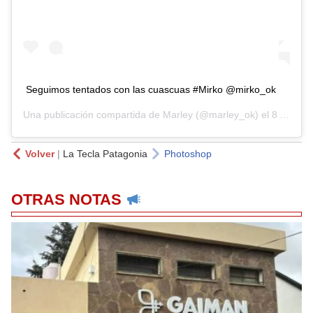
Seguimos tentados con las cuascuas #Mirko @mirko_ok
Una publicación compartida de
Marley
(@marley_ok) el
8 Abr, 2020 a las 3:08 PDT
Volver
|
La Tecla Patagonia
Photoshop
OTRAS NOTAS