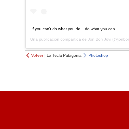
If you can't do what you do... do what you can.
Una publicación compartida de
Jon Bon Jovi
(@jonbon
Volver
|
La Tecla Patagonia
Photoshop