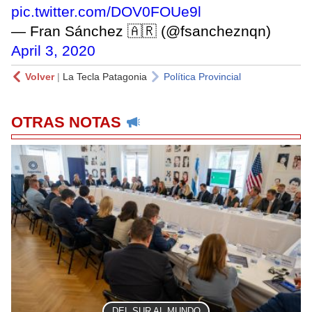
pic.twitter.com/DOV0FOUe9l
— Fran Sánchez 🇦🇷 (@fsancheznqn)
April 3, 2020
Volver
|
La Tecla Patagonia
Política Provincial
OTRAS NOTAS
DEL SUR AL MUNDO