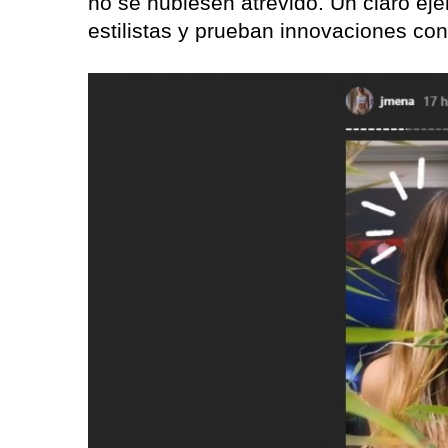
no se hubiesen atrevido. Un claro ej
estilistas y prueban innovaciones con 