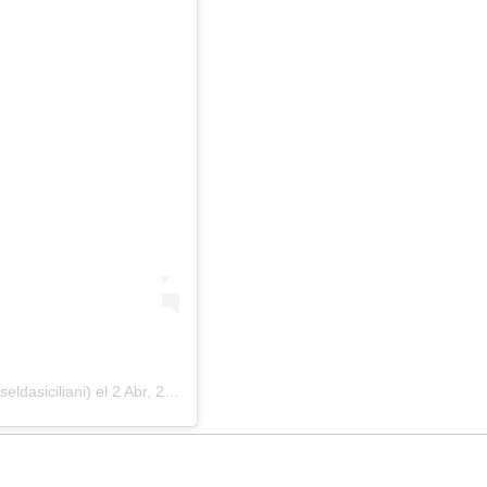
eldasiciliani) el
2 Abr, 2020 a las 5:05 PDT