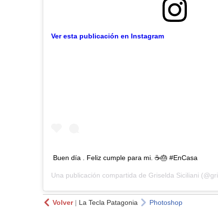
Ver esta publicación en Instagram
Buen día . Feliz cumple para mi. ☕️🎂 #EnCasa
Una publicación compartida de
Griselda Siciliani
(@gris
Volver
|
La Tecla Patagonia
Photoshop