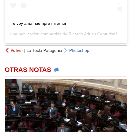
Te voy amar siempre mi amor
Una publicación compartida de
Ricardo Adrian Centurion10
(@adr
Volver
|
La Tecla Patagonia
Photoshop
OTRAS NOTAS