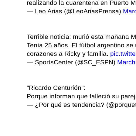
realizando la cuarentena en Puerto Ma
— Leo Arias (@LeoAriasPrensa)
Marc
Terrible noticia: murió esta mañana M
Tenía 25 años. El fútbol argentino s
corazones a Ricky y familia.
pic.twit
— SportsCenter (@SC_ESPN)
March
"Ricardo Centurión":
Porque informan que falleció su pare
— ¿Por qué es tendencia? (@porque