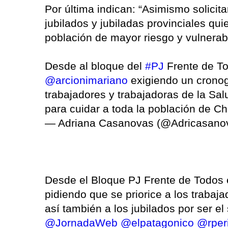
Por última indican: “Asimismo solicit
jubilados y jubiladas provinciales qu
población de mayor riesgo y vulnerab
Desde al bloque del
#PJ
Frente de T
@arcionimariano
exigiendo un cronog
trabajadores y trabajadoras de la Sa
para cuidar a toda la población de C
— Adriana Casanovas (@Adricasano
Desde el Bloque PJ Frente de Todos
pidiendo que se priorice a los traba
así también a los jubilados por ser e
@JornadaWeb
@elpatagonico
@rper