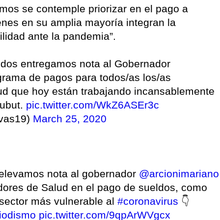
amos se contemple priorizar en el pago a
ienes en su amplia mayoría integran la
ilidad ante la pandemia”.
odos entregamos nota al Gobernador
rama de pagos para todos/as los/as
lud que hoy están trabajando incansablemente
hubut.
pic.twitter.com/WkZ6ASEr3c
vas19)
March 25, 2020
 elevamos nota al gobernador
@arcionimariano
jadores de Salud en el pago de sueldos, como
l sector más vulnerable al
#coronavirus
👇
iodismo
pic.twitter.com/9qpArWVgcx