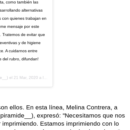
rta, como también las
arrollando alternativas
os con quienes trabajan en
arme mensaje por este
. Tratemos de evitar que
eventivas y de higiene
ce. A cuidarnos entre
 del rubro, difundan!
e__) el
21 Mar, 2020 a las 11:54 PDT
n ellos. En esta línea, Melina Contrera, a
piramide__), expresó: "Necesitamos que nos
uir imprimiendo. Estamos imprimiendo con lo