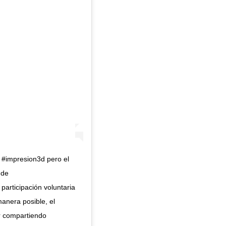
 #impresion3d pero el
 de
participación voluntaria
 manera posible, el
ar compartiendo