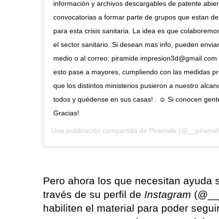
información y archivos descargables de patente abie
convocatorias a formar parte de grupos que estan des
para esta crisis sanitaria. La idea es que colaborem
el sector sanitario. Si desean mas info, pueden envi
medio o al correo: piramide.impresion3d@gmail.com 
esto pase a mayores, cumpliendo con las medidas pr
que los distintos ministerios pusieron a nuestro alcan
todos y quédense en sus casas! . ☺️ Si conocen gente
Gracias!
Una publicación compartida de
Piramide
(@__piramid
Pero ahora los que necesitan ayuda so
través de su perfil de
Instagram
(@__
habiliten el material para poder seg