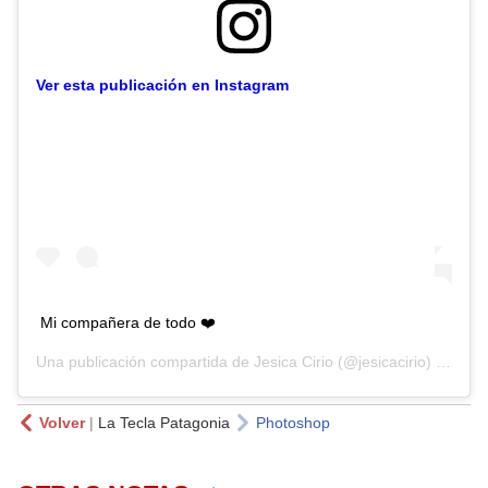
Ver esta publicación en Instagram
Mi compañera de todo ❤️
Una publicación compartida de
Jesica Cirio
(@jesicacirio) el
20 M
Volver
|
La Tecla Patagonia
Photoshop