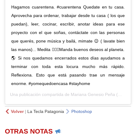
Hagamos cuarentena. #cuarentena Quedate en tu casa.
Aprovecha para ordenar, trabajar desde tu casa ( los que
puedan), leer, cocinar, escribir, anotar ideas para ese
proyecto con el que soñas, contáctate con las personas
que querés, pone música y bailá, mimate 😉 ( lavate bien
las manos)... Medita 💆🏼‍♀️Manda buenos deseos al planeta.
🌎 Si nos quedamos encerrados estos días ayudamos a
terminar con toda esta locura mucho más rápido.
Reflexiona. Esto que está pasando trae un mensaje
enorme. #yomequedoencasa #stayhome
Una publicación compartida de
Mariana Genesio Peña
(@mar1908) el
Volver
|
La Tecla Patagonia
Photoshop
OTRAS NOTAS