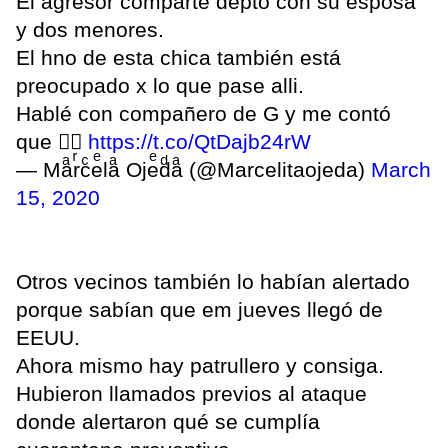
El agresor comparte depto con su esposa
y dos menores.
El hno de esta chica también está
preocupado x lo que pase alli.
Hablé con compañero de G y me contó
que 👇🏿
https://t.co/QtDajb24rW
— Maͣrͬcͨeͤlaͣ Ojeͤdͩaͣ (@Marcelitaojeda)
March
15, 2020
Otros vecinos también lo habían alertado
porque sabían que em jueves llegó de
EEUU.
Ahora mismo hay patrullero y consiga.
Hubieron llamados previos al ataque
donde alertaron qué se cumplía