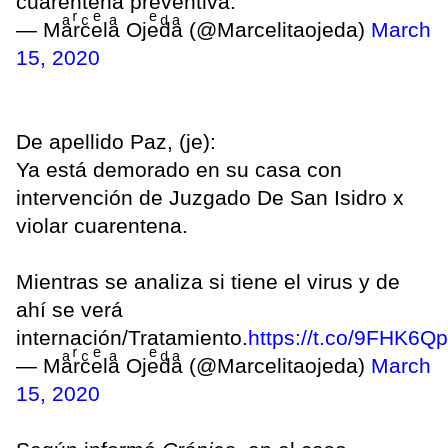
cuarentena preventiva.
— Maͣrͬcͨeͤlaͣ Ojeͤdͩaͣ (@Marcelitaojeda)
March
15, 2020
De apellido Paz, (je):
Ya está demorado en su casa con
intervención de Juzgado De San Isidro x
violar cuarentena.
Mientras se analiza si tiene el virus y de
ahí se verá
internación/Tratamiento.
https://t.co/9FHK6Q
— Maͣrͬcͨeͤlaͣ Ojeͤdͩaͣ (@Marcelitaojeda)
March
15, 2020