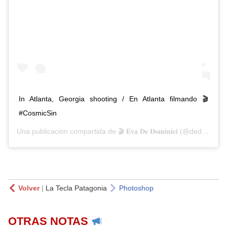
In Atlanta, Georgia shooting / En Atlanta filmando 🎬
#CosmicSin
Una publicación compartida de
🎬 𝐄𝐯𝐚 𝐃𝐞 𝐃𝐨𝐦𝐢𝐧𝐢𝐜𝐢
(@dedominicieva) el
Volver
|
La Tecla Patagonia
Photoshop
OTRAS NOTAS