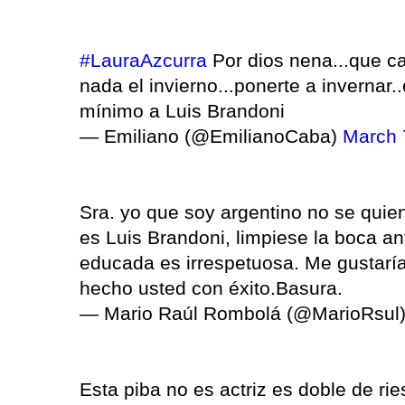
#LauraAzcurra
Por dios nena...que ca
nada el invierno...ponerte a invernar
mínimo a Luis Brandoni
— Emiliano (@EmilianoCaba)
March 
Sra. yo que soy argentino no se quie
es Luis Brandoni, limpiese la boca a
educada es irrespetuosa. Me gustaría
hecho usted con éxito.Basura.
— Mario Raúl Rombolá (@MarioRsul
Esta piba no es actriz es doble de r