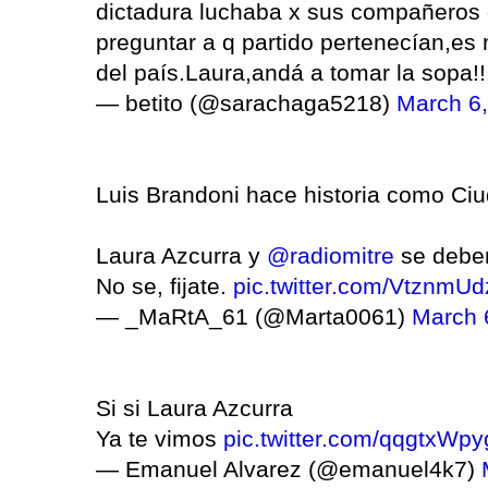
dictadura luchaba x sus compañeros d
preguntar a q partido pertenecían,es 
del país.Laura,andá a tomar la sopa!
— betito (@sarachaga5218)
March 6
Luis Brandoni hace historia como Ci
Laura Azcurra y
@radiomitre
se deberi
No se, fijate.
pic.twitter.com/VtznmU
— _MaRtA_61 (@Marta0061)
March 
Si si Laura Azcurra
Ya te vimos
pic.twitter.com/qqgtxWpy
— Emanuel Alvarez (@emanuel4k7)