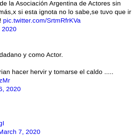
e la Asociación Argentina de Actores sin
más,x si esta ignota no lo sabe,se tuvo que ir
!!
pic.twitter.com/SrtmRfrKVa
, 2020
udadano y como Actor.
an hacer hervir y tomarse el caldo .....
dzMr
6, 2020
gI
March 7, 2020