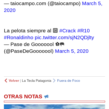
— taiocampo.com (@taiocampo)
March 5,
2020
La pelota siempre al 🔟
#Crack
#R10
#Ronaldinho
pic.twitter.com/sjN2QDjlty
— Pase de Gooooool ⚽🥅
(@PaseDeGooooool)
March 5, 2020
Volver
|
La Tecla Patagonia
Fuera de Foco
OTRAS NOTAS