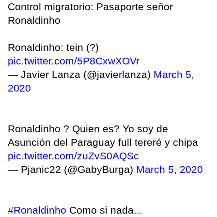
Control migratorio: Pasaporte señor
Ronaldinho
Ronaldinho: tein (?)
pic.twitter.com/5P8CxwXOVr
— Javier Lanza (@javierlanza)
March 5,
2020
Ronaldinho ? Quien es? Yo soy de
Asunción del Paraguay full tereré y chipa
pic.twitter.com/zuZvS0AQSc
— Pjanic22 (@GabyBurga)
March 5, 2020
#Ronaldinho
Como si nada...