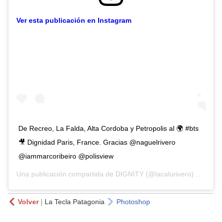
Ver esta publicación en Instagram
De Recreo, La Falda, Alta Cordoba y Petropolis al 🌍 #bts
🎥 Dignidad Paris, France. Gracias @naguelrivero
@iammarcoribeiro @polisview
Una publicación compartida de
DIGNITY
(@lacalurivero) el
4 Mar
Volver
|
La Tecla Patagonia
Photoshop