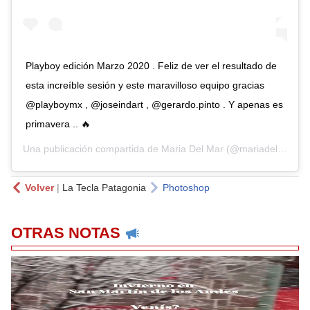
Playboy edición Marzo 2020 . Feliz de ver el resultado de
esta increíble sesión y este maravilloso equipo gracias
@playboymx , @joseindart , @gerardo.pinto . Y apenas es
primavera .. 🔥
Una publicación compartida de
Maria Del Mar
(@mariadelmar_molar) el
Volver
|
La Tecla Patagonia
Photoshop
OTRAS NOTAS