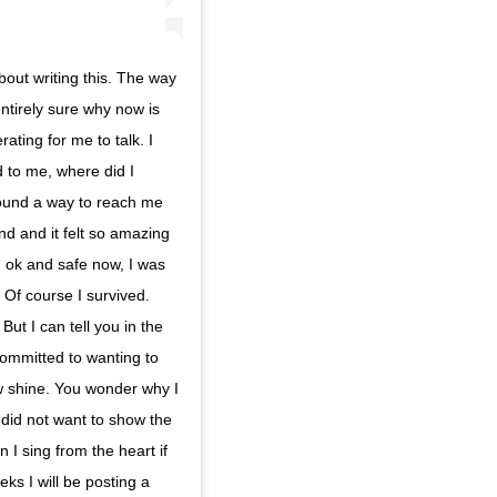
out writing this. The way
 entirely sure why now is
erating for me to talk. I
 to me, where did I
found a way to reach me
nd and it felt so amazing
am ok and safe now, I was
Of course I survived.
But I can tell you in the
ommitted to wanting to
w shine. You wonder why I
 did not want to show the
 I sing from the heart if
eks I will be posting a