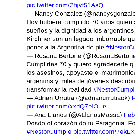
pic.twitter.com/Zhjvf51AsQ
— Nancy Gonzalez (@nancysgonzal
Hoy hubiera cumplido 70 años quien s
sueños y la dignidad a los argentinos
Kirchner son un legado imborrable qu
poner a la Argentina de pie.
#NestorC
— Rosana Bertone (@RosanaBerton
Cumplirías 70 y quiero agradecerte q 
los asesinos, apoyaste el matrimonio
argentins y miles de jóvenes descubri
transformar la realidad
#NestorCumpl
— Adrián Urrutia (@adrianurrutiaok)
F
pic.twitter.com/xxdQ7elOUe
— Ana Llanos (@ALlanosMassa)
Feb
Desde el corazón de tu Patagonia. F
#NestorCumple
pic.twitter.com/7ekL