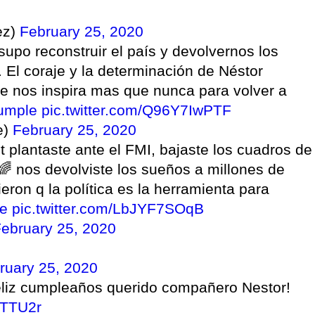
ez)
February 25, 2020
upo reconstruir el país y devolvernos los
. El coraje y la determinación de Néstor
e nos inspira mas que nunca para volver a
umple
pic.twitter.com/Q96Y7IwPTF
e)
February 25, 2020
t plantaste ante el FMI, bajaste los cuadros de
🌈 nos devolviste los sueños a millones de
eron q la política es la herramienta para
e
pic.twitter.com/LbJYF7SOqB
ebruary 25, 2020
ruary 25, 2020
eliz cumpleaños querido compañero Nestor!
XTTU2r