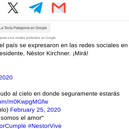
La Tecla Patagonia en Google
onia a tus medios preferidos en Google.
 del país se expresaron en las redes sociales en
esidente, Néstor Kirchner. ¡Mirá!
 2020
ludo al cielo en donde seguramente estarás
r.com/m0KwpgMGfw
blo)
February 25, 2020
s somos el amor"
orCumple
#NestorVive