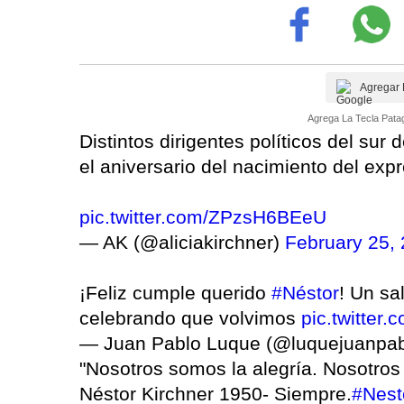
Agregar 
Agrega La Tecla Patag
Distintos dirigentes políticos del sur
el aniversario del nacimiento del expr
pic.twitter.com/ZPzsH6BEeU
— AK (@aliciakirchner)
February 25,
¡Feliz cumple querido
#Néstor
! Un sa
celebrando que volvimos
pic.twitte
— Juan Pablo Luque (@luquejuanpa
"Nosotros somos la alegría. Nosotro
Néstor Kirchner 1950- Siempre.
#Nest