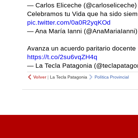
— Carlos Eliceche (@carloseliceche
Celebramos tu Vida que ha sido siem
pic.twitter.com/0a0R2yqKOd
— Ana María Ianni (@AnaMariaIanni
Avanza un acuerdo paritario docente n
https://t.co/2su6vqZH4q
— La Tecla Patagonia (@teclapatago
Volver
|
La Tecla Patagonia
Política Provincial