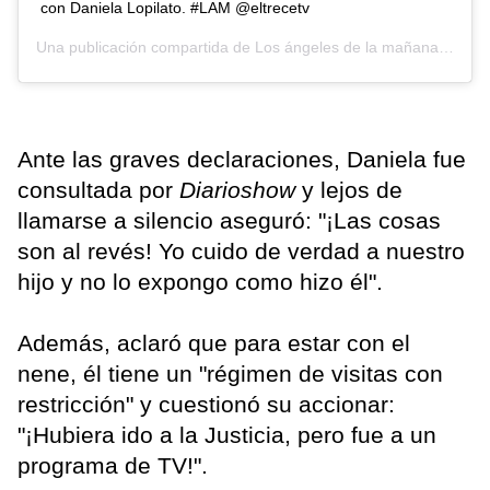
con Daniela Lopilato. #LAM @eltrecetv
Una publicación compartida de
Los ángeles de la mañana
(@losa
Ante las graves declaraciones, Daniela fue
consultada por
Diarioshow
y lejos de
llamarse a silencio aseguró: "¡Las cosas
son al revés! Yo cuido de verdad a nuestro
hijo y no lo expongo como hizo él".
Además, aclaró que para estar con el
nene, él tiene un "régimen de visitas con
restricción" y cuestionó su accionar:
"¡Hubiera ido a la Justicia, pero fue a un
programa de TV!".