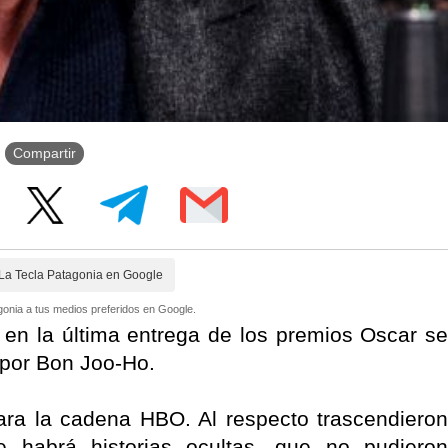
Compartir
La Tecla Patagonia en Google
onia a tus medios preferidos en Google.
ia en la última entrega de los premios Oscar se
a por Bon Joo-Ho.
para la cadena HBO. Al respecto trascendieron
 habrá historias ocultas, que no pudieron