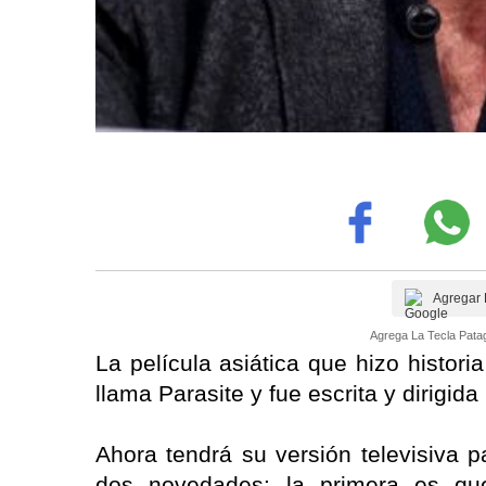
Agregar 
Agrega La Tecla Patag
La película asiática que hizo histor
llama Parasite y fue escrita y dirigid
Ahora tendrá su versión televisiva 
dos novedades: la primera es que