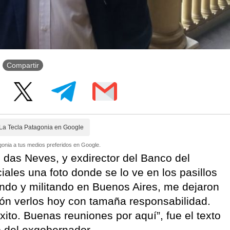
Compartir
La Tecla Patagonia en Google
onia a tus medios preferidos en Google.
io das Neves, y exdirector del Banco del
iales una foto donde se lo ve en los pasillos
do y militando en Buenos Aires, me dejaron
ón verlos hoy con tamaña responsabilidad.
ito. Buenas reuniones por aquí”, fue el texto
o del exgobernador.