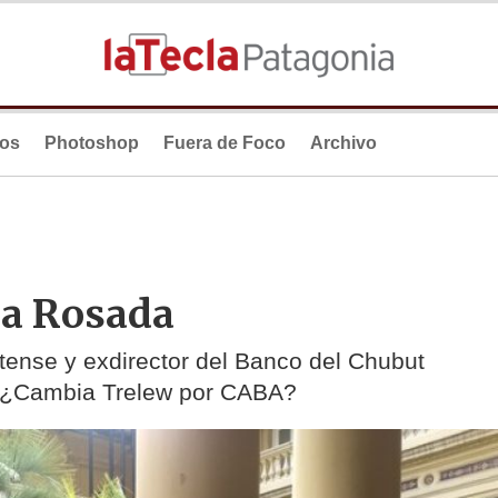
ios
Photoshop
Fuera de Foco
Archivo
la Rosada
utense y exdirector del Banco del Chubut
. ¿Cambia Trelew por CABA?