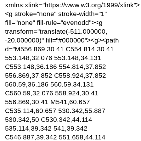
xmlns:xlink="https://www.w3.org/1999/xlink">
<g stroke="none" stroke-width="1"
fill="none" fill-rule="evenodd"><g
transform="translate(-511.000000,
-20.000000)" fill="#000000"><g><path
d="M556.869,30.41 C554.814,30.41
553.148,32.076 553.148,34.131
C553.148,36.186 554.814,37.852
556.869,37.852 C558.924,37.852
560.59,36.186 560.59,34.131
C560.59,32.076 558.924,30.41
556.869,30.41 M541,60.657
C535.114,60.657 530.342,55.887
530.342,50 C530.342,44.114
535.114,39.342 541,39.342
C546.887,39.342 551.658,44.114