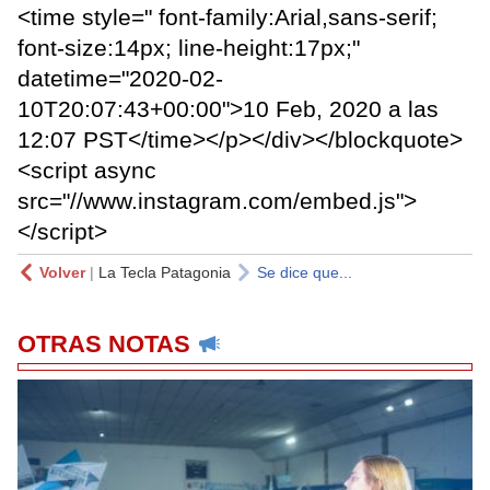
<time style=" font-family:Arial,sans-serif;
font-size:14px; line-height:17px;"
datetime="2020-02-
10T20:07:43+00:00">10 Feb, 2020 a las
12:07 PST</time></p></div></blockquote>
<script async
src="//www.instagram.com/embed.js">
</script>
Volver
|
La Tecla Patagonia
Se dice que...
OTRAS NOTAS