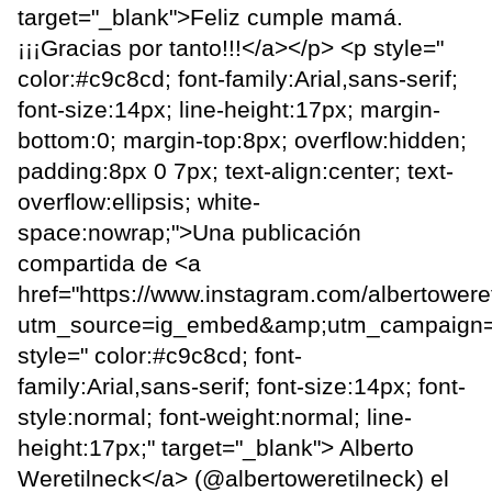
target="_blank">Feliz cumple mamá.
¡¡¡Gracias por tanto!!!</a></p> <p style="
color:#c9c8cd; font-family:Arial,sans-serif;
font-size:14px; line-height:17px; margin-
bottom:0; margin-top:8px; overflow:hidden;
padding:8px 0 7px; text-align:center; text-
overflow:ellipsis; white-
space:nowrap;">Una publicación
compartida de <a
href="https://www.instagram.com/albertowere
utm_source=ig_embed&amp;utm_campaign=
style=" color:#c9c8cd; font-
family:Arial,sans-serif; font-size:14px; font-
style:normal; font-weight:normal; line-
height:17px;" target="_blank"> Alberto
Weretilneck</a> (@albertoweretilneck) el