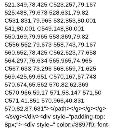
521.349,78.425 C523.257,79.167
525.438,79.673 528.631,79.82
C531.831,79.965 532.853,80.001
541,80.001 C549.148,80.001
550.169,79.965 553.369,79.82
C556.562,79.673 558.743,79.167
560.652,78.425 C562.623,77.658
564.297,76.634 565.965,74.965
C567.633,73.296 568.659,71.625
569.425,69.651 C570.167,67.743
570.674,65.562 570.82,62.369
C570.966,59.17 571,58.147 571,50
C571,41.851 570.966,40.831
570.82,37.631"></path></g></g></g>
</svg></div><div style="padding-top:
8px;"> <div style=" color:#3897f0; font-