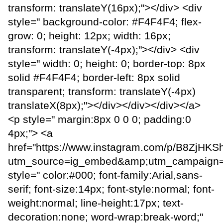
transform: translateY(16px);"></div> <div
style=" background-color: #F4F4F4; flex-
grow: 0; height: 12px; width: 16px;
transform: translateY(-4px);"></div> <div
style=" width: 0; height: 0; border-top: 8px
solid #F4F4F4; border-left: 8px solid
transparent; transform: translateY(-4px)
translateX(8px);"></div></div></div></a>
<p style=" margin:8px 0 0 0; padding:0
4px;"> <a
href="https://www.instagram.com/p/B8ZjHKS
utm_source=ig_embed&amp;utm_campaign=
style=" color:#000; font-family:Arial,sans-
serif; font-size:14px; font-style:normal; font-
weight:normal; line-height:17px; text-
decoration:none; word-wrap:break-word;"