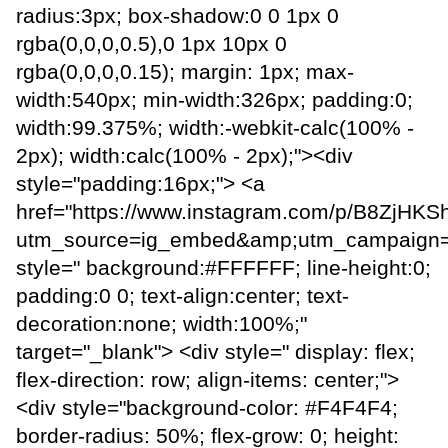
radius:3px; box-shadow:0 0 1px 0
rgba(0,0,0,0.5),0 1px 10px 0
rgba(0,0,0,0.15); margin: 1px; max-
width:540px; min-width:326px; padding:0;
width:99.375%; width:-webkit-calc(100% -
2px); width:calc(100% - 2px);"><div
style="padding:16px;"> <a
href="https://www.instagram.com/p/B8ZjHKS
utm_source=ig_embed&amp;utm_campaign=
style=" background:#FFFFFF; line-height:0;
padding:0 0; text-align:center; text-
decoration:none; width:100%;"
target="_blank"> <div style=" display: flex;
flex-direction: row; align-items: center;">
<div style="background-color: #F4F4F4;
border-radius: 50%; flex-grow: 0; height: