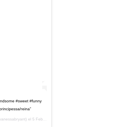
andsome #sweet #funny
principessa/reina”
anessabryant) el
5 Feb, 2020 a las 8:51 PST