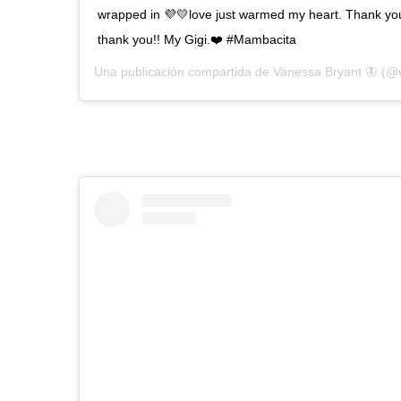
wrapped in 💜💛love just warmed my heart. Thank you
thank you!! My Gigi.❤️ #Mambacita
Una publicación compartida de
Vanessa Bryant 🦋
(@v