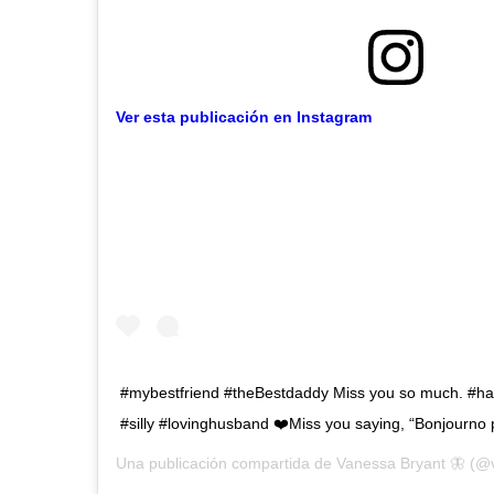
Ver esta publicación en Instagram
#mybestfriend #theBestdaddy Miss you so much. #h
#silly #lovinghusband ❤️Miss you saying, “Bonjourno 
Una publicación compartida de
Vanessa Bryant 🦋
(@v