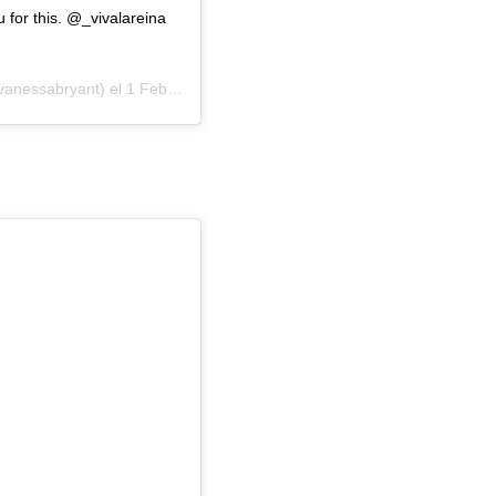
 for this. @_vivalareina
anessabryant) el
1 Feb, 2020 a las 9:19 PST