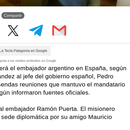
Compartir
La Tecla Patagonia en Google
onia a tus medios preferidos en Google.
 será el embajador argentino en España, según
ández al jefe del gobierno español, Pedro
n sendas reuniones que mantuvo el mandatario
ún informaron fuentes oficiales.
ual embajador Ramón Puerta. El misionero
 sede diplomática por su amigo Mauricio