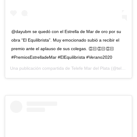
@dayubm se quedó con el Estrella de Mar de oro por su
obra “El Equilibrista”. Muy emocionado subió a recibir el
premio ante el aplauso de sus colegas. 👏🏻👏🏻👏🏻
#PremiosEstrelladeMar #ElEquilibrista #Verano2020
Una publicación compartida de
Telefe Mar del Plata
(@telefemardelplata) el