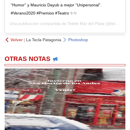
“Humor” y Mauricio Dayub a mejor “Unipersonal”.
#Verano2020 #Premios #Teatro ✨✨
Una publicación compartida de
Telefe Mar del Plata
(@telefemardelplata) el
Volver
|
La Tecla Patagonia
Photoshop
OTRAS NOTAS