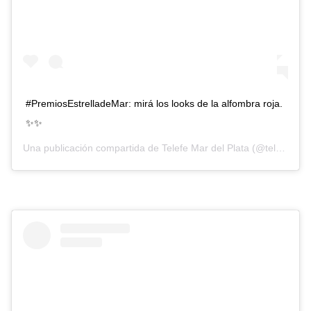
#PremiosEstrelladeMar: mirá los looks de la alfombra roja.
✨✨
Una publicación compartida de
Telefe Mar del Plata
(@telefemardelplata) el