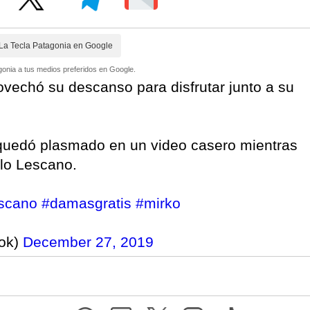
La Tecla Patagonia en Google
onia a tus medios preferidos en Google.
rovechó su descanso para disfrutar junto a su
 quedó plasmado en un video casero mientras
blo Lescano.
escano
#damasgratis
#mirko
ok)
December 27, 2019