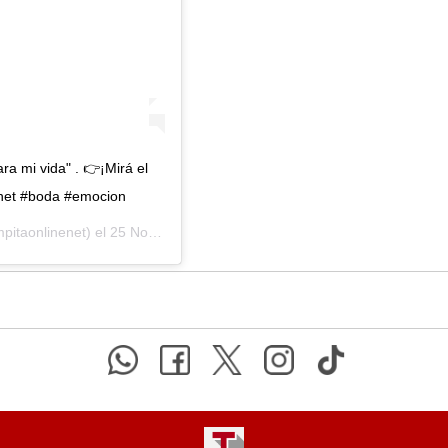
ra mi vida" . 👉¡Mirá el
inenet #boda #emocion
itaonlinenet) el
25 Nov, 2019 a las 3:06 PST