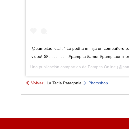
@pampitaoficial : " Le pedí a mi hija un compañero pa
video! 😭 . . . . . . . . .#pampita #amor #pampitaonl
Una publicación compartida de
Pampita Online
(@pamp
Volver
|
La Tecla Patagonia
Photoshop