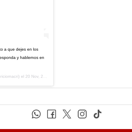
to a que dejes en los
 responda y hablemos en
iciomacri) el
20 Nov, 2019 a las 2:46 PST