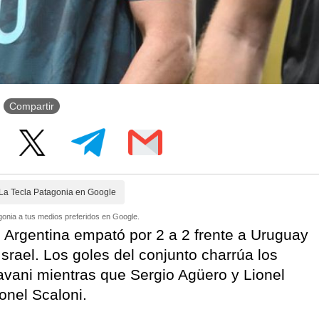
Compartir
La Tecla Patagonia en Google
onia a tus medios preferidos en Google.
, Argentina empató por 2 a 2 frente a Uruguay
 Israel. Los goles del conjunto charrúa los
avani mientras que Sergio Agüero y Lionel
onel Scaloni.