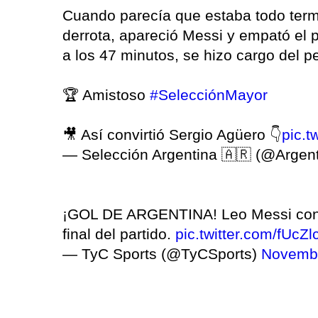
Cuando parecía que estaba todo term
derrota, apareció Messi y empató el 
a los 47 minutos, se hizo cargo del pe
🏆 Amistoso
#SelecciónMayor
🎥 Así convirtió Sergio Agüero 👇
pic.
— Selección Argentina 🇦🇷 (@Argen
¡GOL DE ARGENTINA! Leo Messi convie
final del partido.
pic.twitter.com/fUcZ
— TyC Sports (@TyCSports)
Novembe