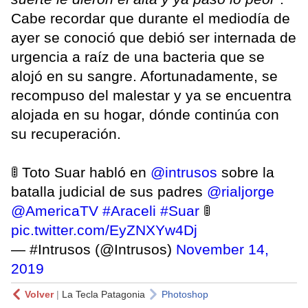
Cabe recordar que durante el mediodía de
ayer se conoció que debió ser internada de
urgencia a raíz de una bacteria que se
alojó en su sangre. Afortunadamente, se
recompuso del malestar y ya se encuentra
alojada en su hogar, dónde continúa con
su recuperación.
🚦 Toto Suar habló en
@intrusos
sobre la
batalla judicial de sus padres
@rialjorge
@AmericaTV
#Araceli
#Suar
🚦
pic.twitter.com/EyZNXYw4Dj
— #Intrusos (@Intrusos)
November 14,
2019
Volver
|
La Tecla Patagonia
Photoshop