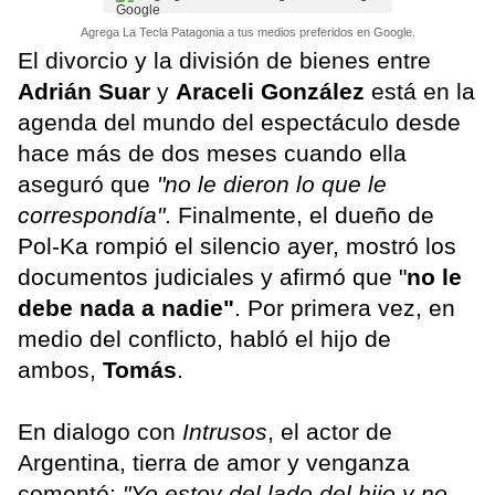
Agrega La Tecla Patagonia a tus medios preferidos en Google.
El divorcio y la división de bienes entre
Adrián Suar
y
Araceli González
está en la
agenda del mundo del espectáculo desde
hace más de dos meses cuando ella
aseguró que
"no le dieron lo que le
correspondía"
. Finalmente, el dueño de
Pol-Ka rompió el silencio ayer, mostró los
documentos judiciales y afirmó que "
no le
debe nada a nadie"
. Por primera vez, en
medio del conflicto, habló el hijo de
ambos,
Tomás
.
En dialogo con
Intrusos
, el actor de
Argentina, tierra de amor y venganza
comentó:
"Yo estoy del lado del hijo y no