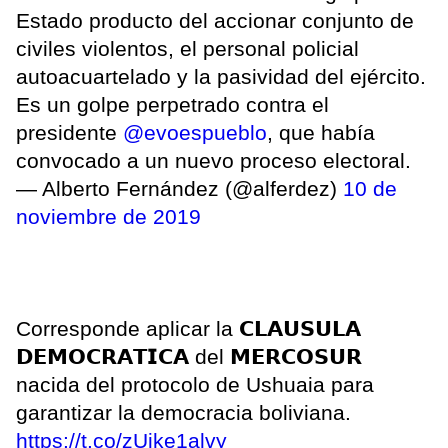
Estado producto del accionar conjunto de
civiles violentos, el personal policial
autoacuartelado y la pasividad del ejército.
Es un golpe perpetrado contra el
presidente
@evoespueblo
, que había
convocado a un nuevo proceso electoral.
— Alberto Fernández (@alferdez)
10 de
noviembre de 2019
Corresponde aplicar la 𝗖𝗟𝗔𝗨𝗦𝗨𝗟𝗔
𝗗𝗘𝗠𝗢𝗖𝗥𝗔𝗧𝗜𝗖𝗔
del
𝗠𝗘𝗥𝗖𝗢𝗦𝗨𝗥
nacida
del
protocolo de Ushuaia para
garantizar la democracia boliviana.
https://t.co/zUike1alvy