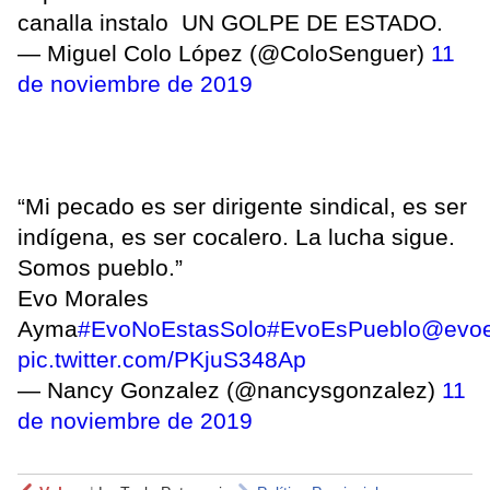
canalla instalo UN GOLPE DE ESTADO.
— Miguel Colo López (@ColoSenguer)
11
de noviembre de 2019
“Mi pecado es ser dirigente sindical, es ser
indígena, es ser cocalero. La lucha sigue.
Somos pueblo.”
Evo Morales
Ayma
#EvoNoEstasSolo
#EvoEsPueblo
@evoe
pic.twitter.com/PKjuS348Ap
— Nancy Gonzalez (@nancysgonzalez)
11
de noviembre de 2019