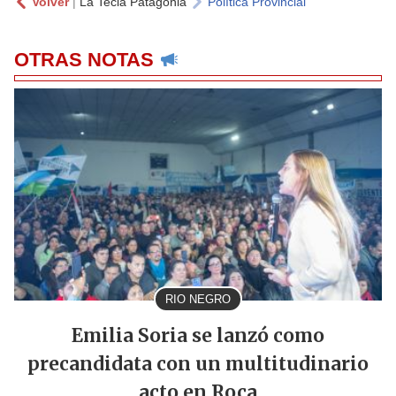
Volver
|
La Tecla Patagonia
Política Provincial
OTRAS NOTAS
RIO NEGRO
Emilia Soria se lanzó como
precandidata con un multitudinario
acto en Roca