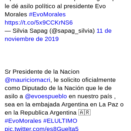
le dé asilo político al presidente Evo
Morales
#EvoMorales
https://t.co/5x9CCKrNS6
— Silvia Sapag (@sapag_silvia)
11 de
noviembre de 2019
Sr Presidente de la Nacion
@mauriciomacri
, le solicito oficialmente
como Diputado de la Nación que le de
asilo a
@evoespueblo
en nuestro país ,
sea en la embajada Argentina en La Paz o
en la Republica Argentina 🇦🇷
#EvoMorales
#ELULTIMO
pic.twitter.com/es8Guelta5