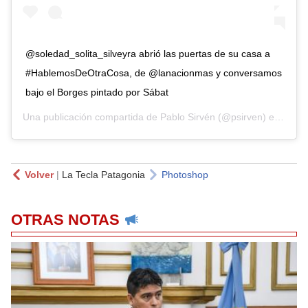
@soledad_solita_silveyra abrió las puertas de su casa a
#HablemosDeOtraCosa, de @lanacionmas y conversamos
bajo el Borges pintado por Sábat
Una publicación compartida de
Pablo Sirvén
(@psirven) el
17 Oct
Volver
|
La Tecla Patagonia
Photoshop
OTRAS NOTAS