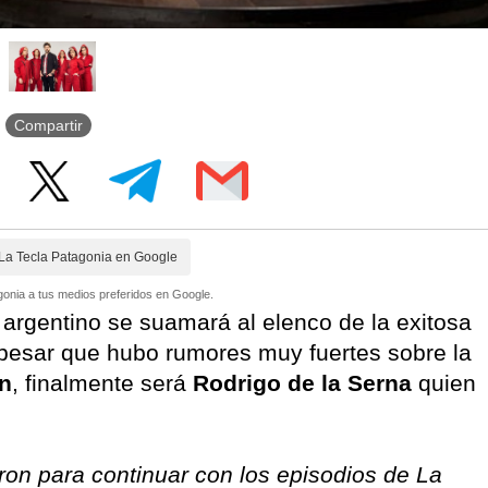
Compartir
La Tecla Patagonia en Google
onia a tus medios preferidos en Google.
 argentino se suamará al elenco de la exitosa
 pesar que hubo rumores muy fuertes sobre la
ín
, finalmente será
Rodrigo de la Serna
quien
on para continuar con los episodios de La